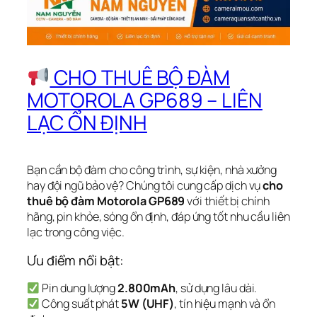
CHO THUÊ BỘ ĐÀM
MOTOROLA GP689 – LIÊN
LẠC ỔN ĐỊNH
Bạn cần bộ đàm cho công trình, sự kiện, nhà xưởng
hay đội ngũ bảo vệ? Chúng tôi cung cấp dịch vụ
cho
thuê bộ đàm Motorola GP689
với thiết bị chính
hãng, pin khỏe, sóng ổn định, đáp ứng tốt nhu cầu liên
lạc trong công việc.
Ưu điểm nổi bật:
Pin dung lượng
2.800mAh
, sử dụng lâu dài.
Công suất phát
5W (UHF)
, tín hiệu mạnh và ổn