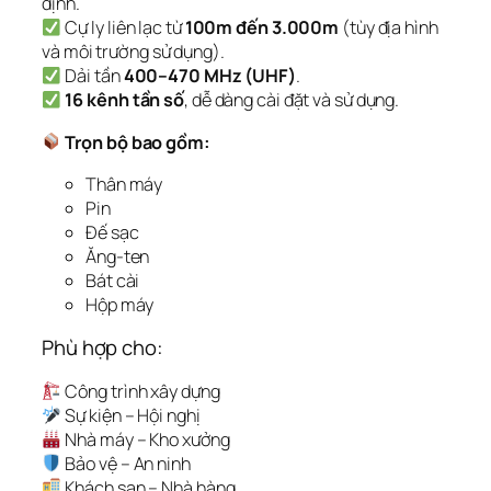
định.
Cự ly liên lạc từ
100m đến 3.000m
(tùy địa hình
và môi trường sử dụng).
Dải tần
400–470 MHz (UHF)
.
16 kênh tần số
, dễ dàng cài đặt và sử dụng.
Trọn bộ bao gồm:
Thân máy
Pin
Đế sạc
Ăng-ten
Bát cài
Hộp máy
Phù hợp cho:
Công trình xây dựng
Sự kiện – Hội nghị
Nhà máy – Kho xưởng
Bảo vệ – An ninh
Khách sạn – Nhà hàng