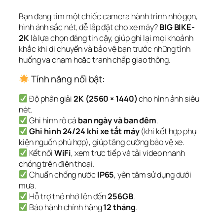
Bạn đang tìm một chiếc camera hành trình nhỏ gọn,
hình ảnh sắc nét, dễ lắp đặt cho xe máy?
BIG BIKE-
2K
là lựa chọn đáng tin cậy, giúp ghi lại mọi khoảnh
khắc khi di chuyển và bảo vệ bạn trước những tình
huống va chạm hoặc tranh chấp giao thông.
Tính năng nổi bật:
Độ phân giải
2K (2560 × 1440)
cho hình ảnh siêu
nét.
Ghi hình rõ cả
ban ngày và ban đêm
.
Ghi hình 24/24 khi xe tắt máy
(khi kết hợp phụ
kiện nguồn phù hợp), giúp tăng cường bảo vệ xe.
Kết nối
WiFi
, xem trực tiếp và tải video nhanh
chóng trên điện thoại.
Chuẩn chống nước
IP65
, yên tâm sử dụng dưới
mưa.
Hỗ trợ thẻ nhớ lên đến
256GB
.
Bảo hành chính hãng
12 tháng
.