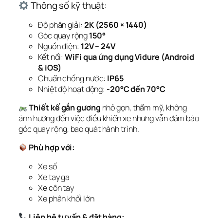
Thông số kỹ thuật:
Độ phân giải:
2K (2560 × 1440)
Góc quay rộng
150°
Nguồn điện:
12V – 24V
Kết nối:
WiFi qua ứng dụng Vidure (Android
& iOS)
Chuẩn chống nước:
IP65
Nhiệt độ hoạt động:
-20°C đến 70°C
Thiết kế gắn gương
nhỏ gọn, thẩm mỹ, không
ảnh hưởng đến việc điều khiển xe nhưng vẫn đảm bảo
góc quay rộng, bao quát hành trình.
Phù hợp với:
Xe số
Xe tay ga
Xe côn tay
Xe phân khối lớn
Liên hệ tư vấn & đặt hàng: