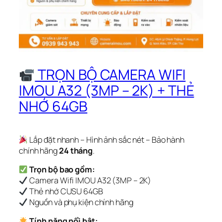
TRỌN BỘ CAMERA WIFI
IMOU A32 (3MP – 2K) + THẺ
NHỚ 64GB
Lắp đặt nhanh – Hình ảnh sắc nét – Bảo hành
chính hãng
24 tháng
.
Trọn bộ bao gồm:
Camera Wifi IMOU A32 (3MP – 2K)
Thẻ nhớ CUSU 64GB
Nguồn và phụ kiện chính hãng
Tính năng nổi bật: