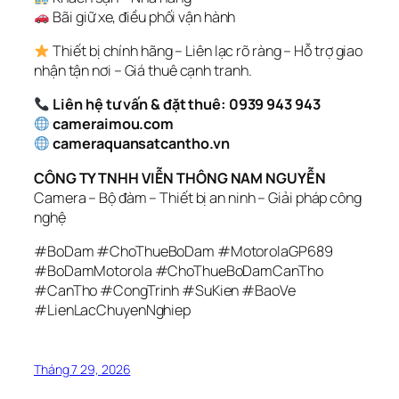
Bãi giữ xe, điều phối vận hành
Thiết bị chính hãng – Liên lạc rõ ràng – Hỗ trợ giao
nhận tận nơi – Giá thuê cạnh tranh.
Liên hệ tư vấn & đặt thuê:
0939 943 943
cameraimou.com
cameraquansatcantho.vn
CÔNG TY TNHH VIỄN THÔNG NAM NGUYỄN
Camera – Bộ đàm – Thiết bị an ninh – Giải pháp công
nghệ
#BoDam #ChoThueBoDam #MotorolaGP689
#BoDamMotorola #ChoThueBoDamCanTho
#CanTho #CongTrinh #SuKien #BaoVe
#LienLacChuyenNghiep
Tháng 7 29, 2026