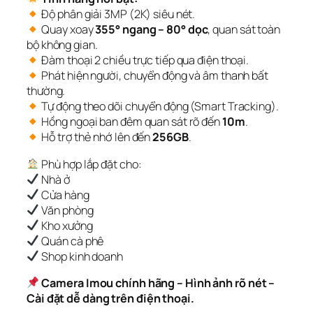
Độ phân giải 3MP (2K) siêu nét.
Quay xoay
355° ngang – 80° dọc
, quan sát toàn
bộ không gian.
Đàm thoại 2 chiều trực tiếp qua điện thoại.
Phát hiện người, chuyển động và âm thanh bất
thường.
Tự động theo dõi chuyển động (Smart Tracking).
Hồng ngoại ban đêm quan sát rõ đến
10m
.
Hỗ trợ thẻ nhớ lên đến
256GB
.
Phù hợp lắp đặt cho:
Nhà ở
Cửa hàng
Văn phòng
Kho xưởng
Quán cà phê
Shop kinh doanh
Camera Imou chính hãng – Hình ảnh rõ nét –
Cài đặt dễ dàng trên điện thoại.