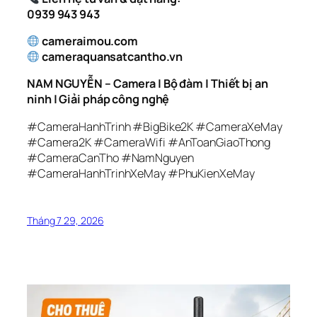
0939 943 943
cameraimou.com
cameraquansatcantho.vn
NAM NGUYỄN – Camera | Bộ đàm | Thiết bị an
ninh | Giải pháp công nghệ
#CameraHanhTrinh #BigBike2K #CameraXeMay
#Camera2K #CameraWifi #AnToanGiaoThong
#CameraCanTho #NamNguyen
#CameraHanhTrinhXeMay #PhuKienXeMay
Tháng 7 29, 2026