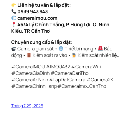
Liên hệ tư vấn & lắp đặt:
0939 943 943
cameraimou.com
46/4 Lý Chính Thắng, P. Hưng Lợi, Q. Ninh
Kiều, TP. Cần Thơ
Chuyên cung cấp & lắp đặt:
Camera giám sát •
Thiết bị mạng •
Báo
động •
Kiểm soát ra vào •
Kiểm soát nhiên liệu
#CameraIMOU #IMOUA32 #CameraWifi
#CameraGiaDinh #CameraCanTho
#CameraAnNinh #LapDatCamera #Camera2K
#CameraChinhHang #CameraImouCanTho
Tháng 7 29, 2026