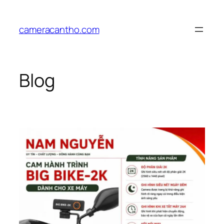
Chuyển
đến
cameracantho.com
phần
nội
dung
Blog